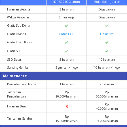
IDR 599.000/tahun
Mulai dari 1 juta-an
Halaman Website
5 halaman
Disesuaikan
Waktu Pengerjaan
2 hari kerja
Disesuaikan
✅
✅
Gratis Sub-Domain
Gratis Hosting
Entry 1 GB
Unlimited
✅
✅
Gratis Email Bisnis
✅
✅
Gratis SSL
SEO Dasar
5 halaman
10 halaman
Sunting Gambar
5 gambar +1 logo
10 halaman +1 logo
Maintenance
Pembaharuan Halaman
1 halaman
2 halaman
Tambahan
Rp
Rp
Pembaharuan
20.000/halaman
20.000/halaman
Rp
❌
Halaman Baru
40.000/halaman
Rp
Rp
Tambahan Gambar
15.000/halaman
15.000/halaman