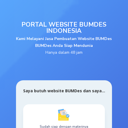
PORTAL WEBSITE BUMDES
INDONESIA
Kami Melayani Jasa Pembuatan Website BUMDes
BUMDes Anda Siap Mendunia
Hanya dalam 48 jam
Saya butuh website BUMDes dan saya…
Sudah siap dengan materinya