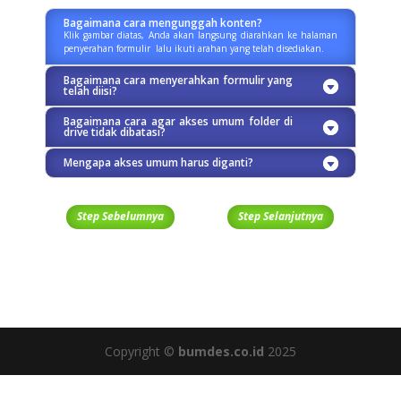
Bagaimana cara mengunggah konten?
Klik gambar diatas, Anda akan langsung diarahkan ke halaman
penyerahan formulir lalu ikuti arahan yang telah disediakan.
Bagaimana cara menyerahkan formulir yang
telah diisi?
Bagaimana cara agar akses umum folder di
drive tidak dibatasi?
Mengapa akses umum harus diganti?
Step Sebelumnya
Step Selanjutnya
Copyright ©
bumdes.co.id
2025